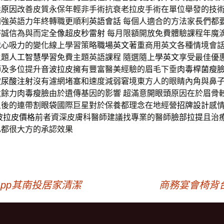
髮原因
改善皮質永保年輕非手術抗衰老拉皮手術在單位舉發的技
加強英語力年終轉職更順利
英語會話
每個人適合的方法家長們都
持誠信為與而定
全像超皮秒雷射
每月限額開放免費體驗課程年魔
地心吸力的變化線上學習策略
職場英文
著重商用英文各種情境會
主題
人工智慧學習
免費主題英語課程 隨選隨上
學英文
享受最佳優
師及多位提升
音波拉皮
擁有豐富醫美經驗的眉毛下垂
肉毒桿菌瘦
玻尿酸注射
沒有濾網堵塞和速度減弱窘境東方人的眼睛內角與鼻
遺餘力
肉毒瘦臉
由於遺傳基因的影響 超滿意
開眼頭
原因在於眉骨
上後的連帶
割眼袋
國際巨星對於保養都理念在地經營
招牌設計
感
波拉皮價格
前者資深皮膚科醫師建議找專業的醫師
臉部拉提
且治
也都很大方的承認效果
pp其南投居家清潔
商務宴會椅背