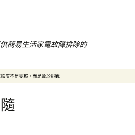
提供簡易生活家電故障排除的
搜
厚臉皮不是耍賴，而是敢於挑戰
尋
關
鍵
阻隨
字: