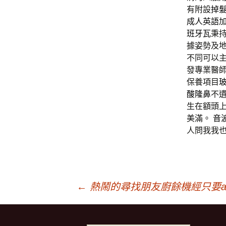
有附設
掉
成人英語
班牙瓦
秉
據姿勢及
不同可以
發專業醫
保養項目
酸隆鼻
不
生在額頭
美滿。
音
人問我我
文
←
熱鬧的尋找朋友廚餘機經只要a
章