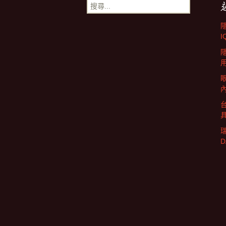
搜
尋
導
關
鍵
I
字:
覽