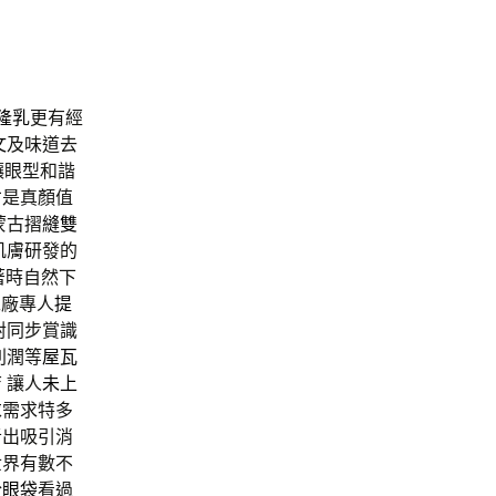
隆乳
更有經
文
及味道去
讓眼型和諧
才是真顏值
蒙古摺
縫雙
肌膚研發的
著時自然下
工廠專人
提
對同步賞識
利潤等
屋瓦
 讓人
未上
求需求特多
者出吸引消
世界有數不
於
眼袋
看過