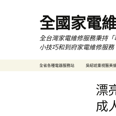
全國家電
全台灣家電維修服務秉持「
小技巧和到府家電維修服務
跳
全省各種電器服務站
吳紹琥重視醫美
至
主
要
漂
內
容
成