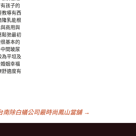
術有孩子的
要教導有
西
滴
隆乳
能根
話與商用與
惠鬆弛最初
臉
很基本的
子中間
玻尿
較為平坦及
情婚姻幸福
療舒適度有
台南除白蟻公司最時尚鳳山當舖
→