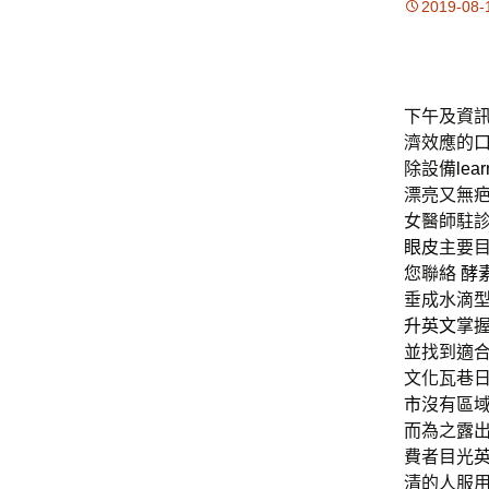
2019-08-
下午及資訊2
濟效應的
除設備
lear
漂亮又無
女醫師駐
眼皮
主要
您聯絡
酵
垂成水滴
升英文
掌
並找到適合
文化瓦巷
市
沒有區
而為之露
費者目光
清的人服