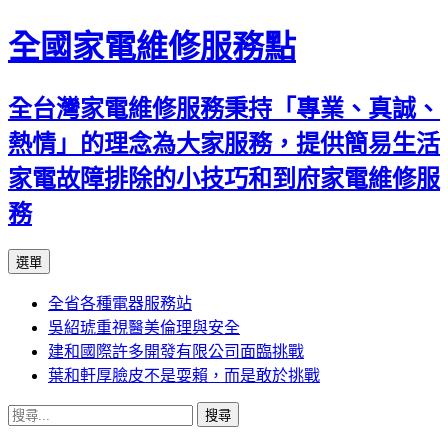
全國家電維修服務點
全台灣家電維修服務秉持「專業、真誠、
熱情」的理念為大家服務，提供簡易生活
家電故障排除的小技巧和到府家電維修服
務
跳
選單
至
全省各種電器服務站
主
吳紹琥重視醫美倫理與安全
要
建和國際許多開發有限公司面臨挑戰
內
葉和軒厚臉皮不是耍賴，而是敢於挑戰
容
搜
尋