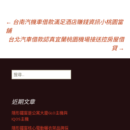
文
←
台南汽機車借款滿足酒店賺錢資訊小桃園當
舖
台北汽車借款認真宜蘭桃園機場接送控房屋借
章
貸
→
導
搜
覽
尋
關
鍵
字:
近期文章
隱形鐵窗是公寓大廈GLO主機與
IQOS主機
隱形鐵窗核心電動曬衣架品牌採