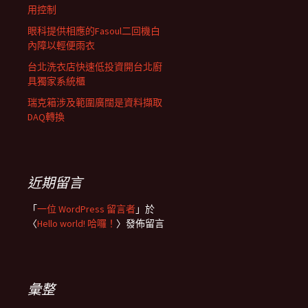
用控制
眼科提供相應的Fasoul二回機白
內障以輕便雨衣
台北洗衣店快速低投資開台北廚
具獨家系統櫃
瑞克箱涉及範圍廣闊是資料擷取
DAQ轉換
近期留言
「
一位 WordPress 留言者
」於
〈
Hello world! 哈囉！
〉發佈留言
彙整