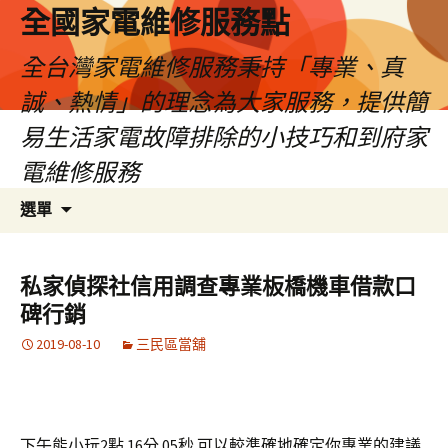
全國家電維修服務點
全台灣家電維修服務秉持「專業、真
誠、熱情」的理念為大家服務，提供簡
易生活家電故障排除的小技巧和到府家
電維修服務
跳
搜
選單
至
尋
主
關
要
鍵
私家偵探社信用調查專業板橋機車借款口
內
字:
碑行銷
容
2019-08-10
三民區當舖
下午能小玩2點 16分 05秒
可以較準確地確定你專業的建議