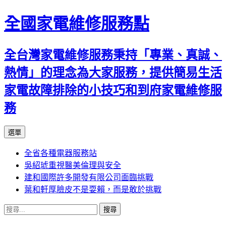
全國家電維修服務點
全台灣家電維修服務秉持「專業、真誠、
熱情」的理念為大家服務，提供簡易生活
家電故障排除的小技巧和到府家電維修服
務
跳
選單
至
全省各種電器服務站
主
吳紹琥重視醫美倫理與安全
要
建和國際許多開發有限公司面臨挑戰
內
葉和軒厚臉皮不是耍賴，而是敢於挑戰
容
搜
尋