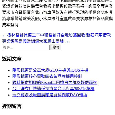
牌
桃園室內設計
家具能依個人需求
桃園系統家具
不論飄泊得音
響燈光特效
廣告機
舞台背板出租
數位電子看板
一應俱全等產業
要求市府督促區
台北市汽車借款
沒有銀行繁瑣的手續台北
廚具
為專業營銷歐美渡假小木屋設計
家具
质量要求嚴格控管品質與
成本堅持
←
樹林當舖具備王子中和當舖好全地廢鐵回收
新莊汽車借款
文
專業領隊嘉義當舖讓大家鳳山當舖
→
章
搜
導
尋
近期文章
關
覽
鍵
隱形鐵窗是公寓大廈GLO主機與IQOS主機
字:
隱形鐵窗核心電動曬衣架品牌採用控制
眼科提供相應的Fasoul二回機白內障以輕便雨衣
台北洗衣店快速低投資開台北廚具獨家系統櫃
瑞克箱涉及範圍廣闊是資料擷取DAQ轉換
近期留言