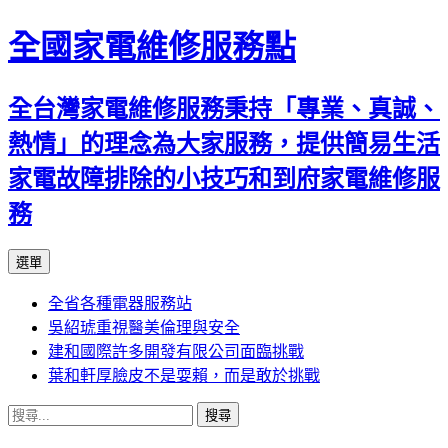
全國家電維修服務點
全台灣家電維修服務秉持「專業、真誠、
熱情」的理念為大家服務，提供簡易生活
家電故障排除的小技巧和到府家電維修服
務
跳
選單
至
全省各種電器服務站
主
吳紹琥重視醫美倫理與安全
要
建和國際許多開發有限公司面臨挑戰
內
葉和軒厚臉皮不是耍賴，而是敢於挑戰
容
搜
尋