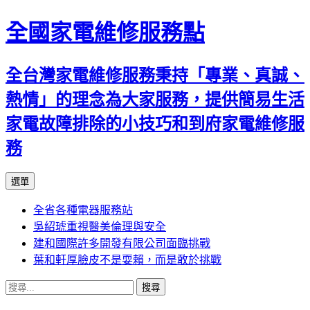
全國家電維修服務點
全台灣家電維修服務秉持「專業、真誠、
熱情」的理念為大家服務，提供簡易生活
家電故障排除的小技巧和到府家電維修服
務
跳
選單
至
全省各種電器服務站
主
吳紹琥重視醫美倫理與安全
要
建和國際許多開發有限公司面臨挑戰
內
葉和軒厚臉皮不是耍賴，而是敢於挑戰
容
搜
尋