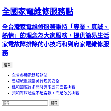
全國家電維修服務點
全台灣家電維修服務秉持「專業、真誠、
熱情」的理念為大家服務，提供簡易生活
家電故障排除的小技巧和到府家電維修服
務
跳
選單
至
全省各種電器服務站
主
吳紹琥重視醫美倫理與安全
要
建和國際許多開發有限公司面臨挑戰
內
葉和軒厚臉皮不是耍賴，而是敢於挑戰
容
搜
尋