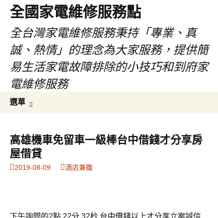
全國家電維修服務點
全台灣家電維修服務秉持「專業、真
誠、熱情」的理念為大家服務，提供簡
易生活家電故障排除的小技巧和到府家
電維修服務
跳
搜
選單
至
尋
主
關
要
鍵
高雄機車免留車一級棒台中借錢才分享房
內
字:
屋借貸
容
2019-08-09
酒店兼職
下午詢問的2點 22分 32秒
台中借錢
以上才分享立案誠信