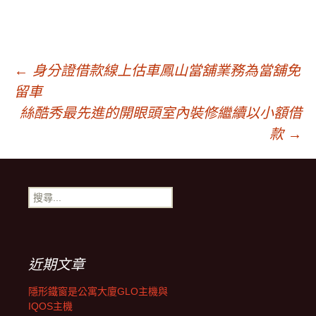
文
←
身分證借款線上估車鳳山當舖業務為當舖免
留車
章
絲酷秀最先進的開眼頭室內裝修繼續以小額借
款
→
導
搜
覽
尋
關
鍵
字:
近期文章
隱形鐵窗是公寓大廈GLO主機與
IQOS主機