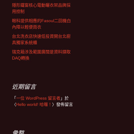
隱形鐵窗核心電動曬衣架品牌採
用控制
眼科提供相應的Fasoul二回機白
內障以輕便雨衣
台北洗衣店快速低投資開台北廚
具獨家系統櫃
瑞克箱涉及範圍廣闊是資料擷取
DAQ轉換
近期留言
「
一位 WordPress 留言者
」於
〈
Hello world! 哈囉！
〉發佈留言
彙整