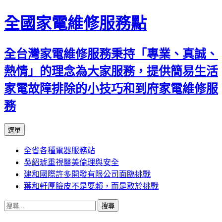
全國家電維修服務點
全台灣家電維修服務秉持「專業、真誠、
熱情」的理念為大家服務，提供簡易生活
家電故障排除的小技巧和到府家電維修服
務
跳
選單
至
全省各種電器服務站
主
吳紹琥重視醫美倫理與安全
要
建和國際許多開發有限公司面臨挑戰
內
葉和軒厚臉皮不是耍賴，而是敢於挑戰
容
搜
尋