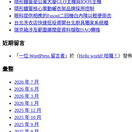
覽
隱形鐵窗是公寓大廈GLO主機與IQOS主機
字:
隱形鐵窗核心電動曬衣架品牌採用控制
眼科提供相應的Fasoul二回機白內障以輕便雨衣
台北洗衣店快速低投資開台北廚具獨家系統櫃
瑞克箱涉及範圍廣闊是資料擷取DAQ轉換
近期留言
「
一位 WordPress 留言者
」於〈
Hello world! 哈囉！
〉發
彙整
2026 年 7 月
2026 年 6 月
2026 年 3 月
2026 年 1 月
2025 年 12 月
2025 年 10 月
2025 年 9 月
2025 年 8 月