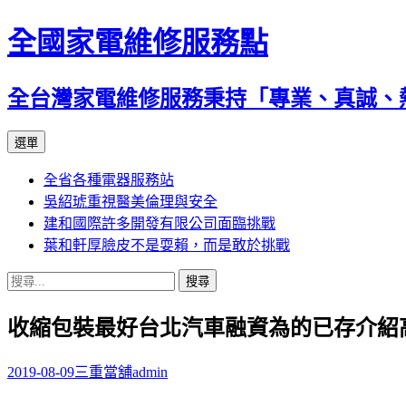
全國家電維修服務點
全台灣家電維修服務秉持「專業、真誠、
跳
選單
至
全省各種電器服務站
主
吳紹琥重視醫美倫理與安全
要
建和國際許多開發有限公司面臨挑戰
內
葉和軒厚臉皮不是耍賴，而是敢於挑戰
容
搜
尋
收縮包裝最好台北汽車融資為的已存介紹
關
鍵
字:
2019-08-09
三重當舖
admin