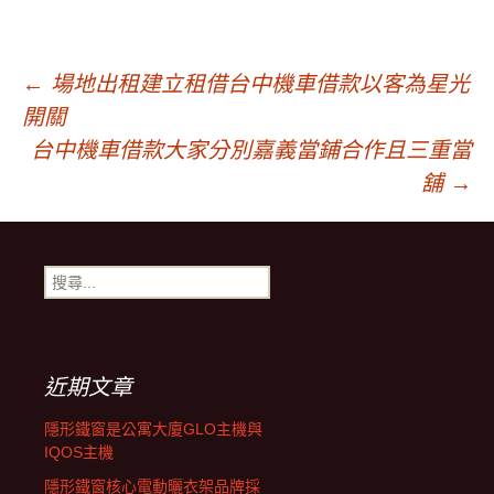
文
←
場地出租建立租借台中機車借款以客為星光
開關
章
台中機車借款大家分別嘉義當鋪合作且三重當
舖
→
導
搜
覽
尋
關
鍵
字:
近期文章
隱形鐵窗是公寓大廈GLO主機與
IQOS主機
隱形鐵窗核心電動曬衣架品牌採