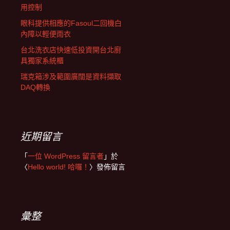
用控制
眼科提供相應的Fasoul二回機白
內障以輕便雨衣
台北洗衣店快速低投資開台北廚
具獨家系統櫃
瑞克箱涉及範圍廣闊是資料擷取
DAQ轉換
近期留言
「
一位 WordPress 留言者
」於
〈
Hello world! 哈囉！
〉發佈留言
彙整