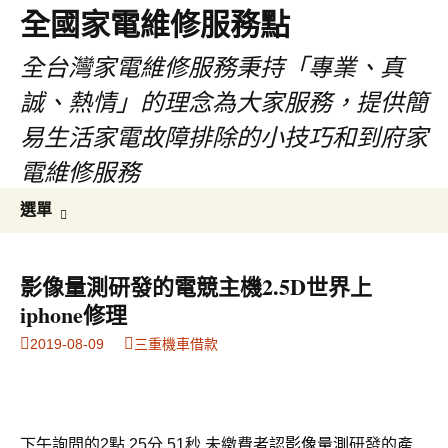
全國家電維修服務點
全台灣家電維修服務秉持「專業、真
誠、熱情」的理念為大家服務，提供簡
易生活家電故障排除的小技巧和到府家
電維修服務
跳
搜
選單
至
尋
主
關
要
鍵
影像量測研發的電競主機2.5D世界上
內
字:
iphone修理
容
2019-08-09
三重機車借款
下午詢問的2點 25分 51秒
未繳費者認
影像量測
研發的產