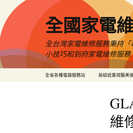
全國家電
全台灣家電維修服務秉持「
小技巧和到府家電維修服務
跳
全省各種電器服務站
吳紹琥重視醫美
至
主
要
GL
內
容
維