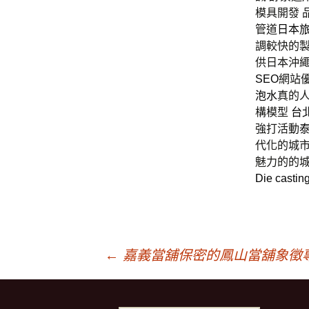
模具開發 
管道
日本
調較快的
供日本沖
SEO
網站
泡水
真的人
構模型
台
強打活動
代化的城
魅力的的
Die castin
文
←
嘉義當舖保密的鳳山當舖象徵
章