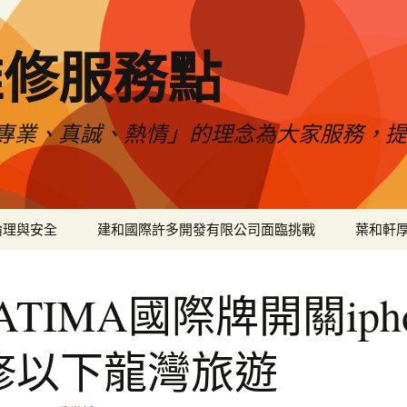
維修服務點
專業、真誠、熱情」的理念為大家服務，
倫理與安全
建和國際許多開發有限公司面臨挑戰
葉和軒
ATIMA國際牌開關ipho
修以下龍灣旅遊