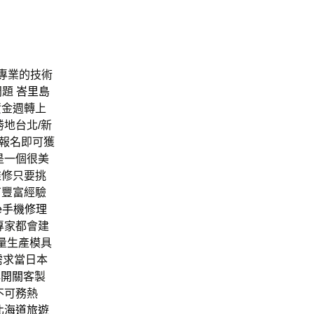
專業的技術
問題
峇里島
資金週轉上
地台北/新
報名即可獲
是一個很美
維修只要挑
有豐富經驗
ne手機修理
專家都會建
量生產模具
需求當日本
牌開關
客製
不可務熱
北海道旅遊