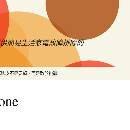
提供簡易生活家電故障排除的
搜
厚臉皮不是耍賴，而是敢於挑戰
尋
關
鍵
ne
字: