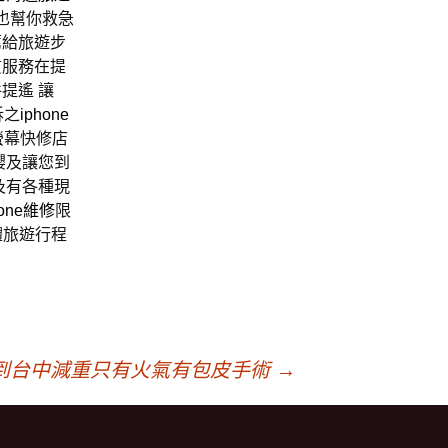
也幫你救急
薦給旅遊步
質服務在提
提遙 讓
訴之
iphone
螢幕快修店
櫻及讓您到
及有各種現
hone維修
限
體旅遊行程
到台中減重只有火氣有包皮手術
→