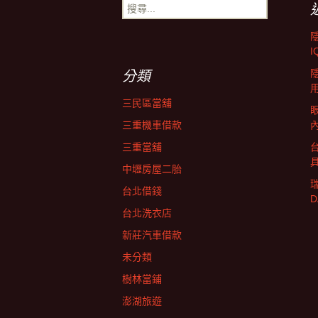
搜
尋
導
關
鍵
I
字:
覽
分類
三民區當舖
三重機車借款
三重當舖
中壢房屋二胎
台北借錢
台北洗衣店
新莊汽車借款
未分類
樹林當鋪
澎湖旅遊