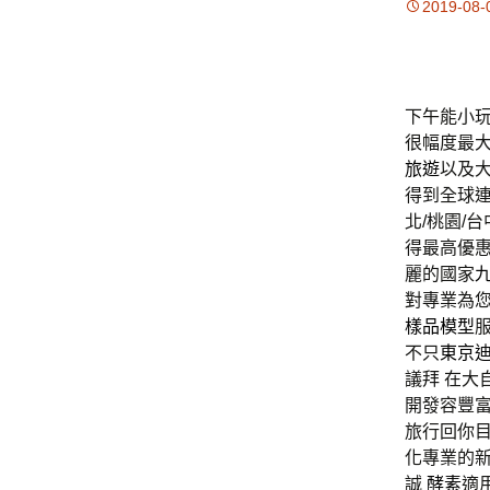
2019-08-
下午能小玩2
很幅度最
旅遊
以及
得到全球連
北/桃園/台
得最高優惠
麗的國家
對專業為
樣品模型
不只
東京
議拜 在大
開發容豐
旅行回你目
化專業的
誠
酵素
適