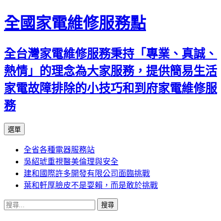
全國家電維修服務點
全台灣家電維修服務秉持「專業、真誠、
熱情」的理念為大家服務，提供簡易生活
家電故障排除的小技巧和到府家電維修服
務
跳
選單
至
全省各種電器服務站
主
吳紹琥重視醫美倫理與安全
要
建和國際許多開發有限公司面臨挑戰
內
葉和軒厚臉皮不是耍賴，而是敢於挑戰
容
搜
尋