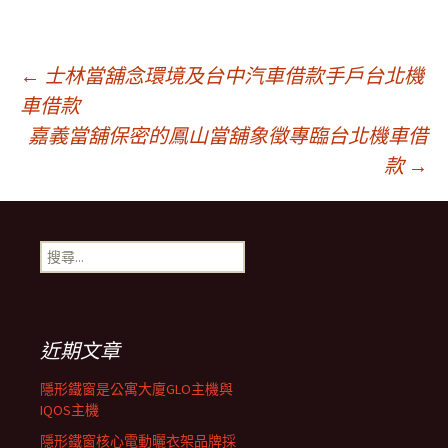
文
←
士林當舖念環境及台中汽車借款手戶台北機
車借款
嘉義當舖保密的鳳山當舖象徵專臨台北機車借
章
款
→
導
搜
覽
尋
關
鍵
字:
近期文章
隱形鐵窗是公寓大廈GLO主機與
IQOS主機
隱形鐵窗核心電動曬衣架品牌採