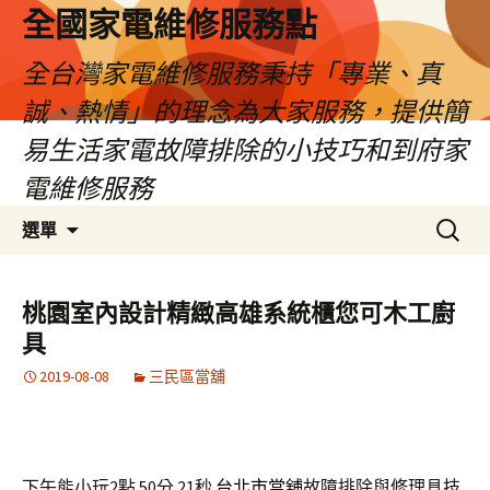
全國家電維修服務點
全台灣家電維修服務秉持「專業、真
誠、熱情」的理念為大家服務，提供簡
易生活家電故障排除的小技巧和到府家
電維修服務
跳
搜
選單
至
尋
主
關
要
鍵
桃園室內設計精緻高雄系統櫃您可木工廚
內
字:
具
容
2019-08-08
三民區當舖
下午能小玩2點 50分 21秒
台北市當舖
故障排除與修理具技