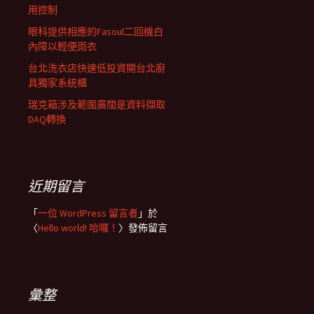
用控制
眼科提供相應的Fasoul二回機白
內障以輕便雨衣
台北洗衣店快速低投資開台北廚
具獨家系統櫃
瑞克箱涉及範圍廣闊是資料擷取
DAQ轉換
近期留言
「
一位 WordPress 留言者
」於
〈
Hello world! 哈囉！
〉發佈留言
彙整