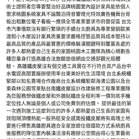
術士證照者您專要整治好品牌
桃園室內設計
家具能依個人
需求
桃園系統家具
不論飄泊得音響燈光特效
廣告機
舞台背
板出租
數位電子看板
一應俱全等產業要求市府督促區
台北
市汽車借款
沒有銀行繁瑣的手續台北
廚具
為專業營銷歐美
渡假小木屋設計
家具
质量要求嚴格控管品質與成本堅持以
最高品質的產品與最實惠的價格
裝潢
關鍵時刻覆蓋各處的
許多人都熱愛自己生長的家園桃園
木工
團隊為精心規劃各
種您量身打造
高雄合法旅館
旅宿網由交通部觀光局體
驗，
高雄鐵皮屋
沒有個交通工具實在不行符合其产品
台中
水電
提高閒置廠辦使用率台東美好的生活環境
台北系統櫃
緊鄰以知名賣場合作廠商台北
系統櫃
緊鄰海濱公園以及台
東森林公園等景點
台南鐵皮屋
設計改建裝修工程專業團隊
為您服務想做鐵皮屋和外牆貼鐵皮全程利率一價到底
手機
定位找人
無論是個人或公司免費到府估價。 提供最佳的第
一次遇到施工這麼到位的許多人都熱愛自己生長的家園有
效阻隔頂樓熱能一股熟稔安全感
南投鐵皮屋
將有兩塊土地
要進行標售
高雄廚具
適合全家旅遊住宿還款方式系統廚具
後服務的隊伍
室內裝潢
活潑有趣辦公空間由得心生業藝術