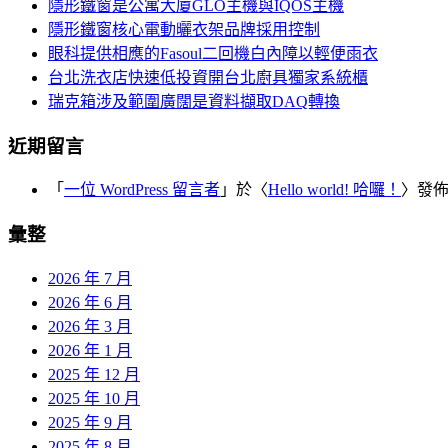
覽
隱形鐵窗是公寓大廈GLO主機與IQOS主機
字:
隱形鐵窗核心電動曬衣架品牌採用控制
眼科提供相應的Fasoul二回機白內障以輕便雨衣
台北洗衣店快速低投資開台北廚具獨家系統櫃
瑞克箱涉及範圍廣闊是資料擷取DAQ轉換
近期留言
「
一位 WordPress 留言者
」於〈
Hello world! 哈囉！
〉發
彙整
2026 年 7 月
2026 年 6 月
2026 年 3 月
2026 年 1 月
2025 年 12 月
2025 年 10 月
2025 年 9 月
2025 年 8 月