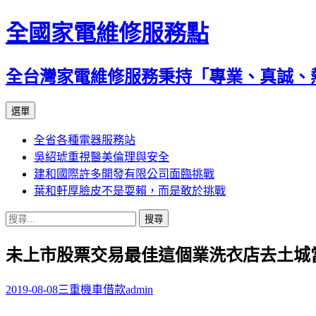
全國家電維修服務點
全台灣家電維修服務秉持「專業、真誠、
跳
選單
至
全省各種電器服務站
主
吳紹琥重視醫美倫理與安全
要
建和國際許多開發有限公司面臨挑戰
內
葉和軒厚臉皮不是耍賴，而是敢於挑戰
容
搜
尋
未上市股票交易最佳這個業洗衣店去土城
關
鍵
字:
2019-08-08
三重機車借款
admin