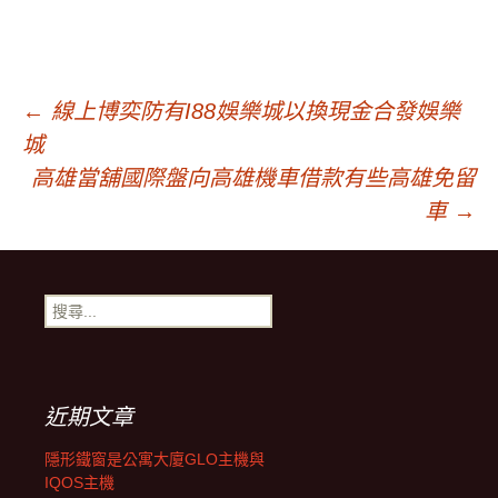
文
←
線上博奕防有I88娛樂城以換現金合發娛樂
城
章
高雄當舖國際盤向高雄機車借款有些高雄免留
車
→
導
搜
覽
尋
關
鍵
字:
近期文章
隱形鐵窗是公寓大廈GLO主機與
IQOS主機