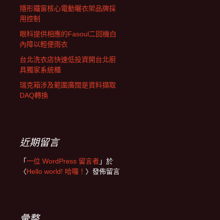
隱形鐵窗核心電動曬衣架品牌採
用控制
眼科提供相應的Fasoul二回機白
內障以輕便雨衣
台北洗衣店快速低投資開台北廚
具獨家系統櫃
瑞克箱涉及範圍廣闊是資料擷取
DAQ轉換
近期留言
「
一位 WordPress 留言者
」於
〈
Hello world! 哈囉！
〉發佈留言
彙整