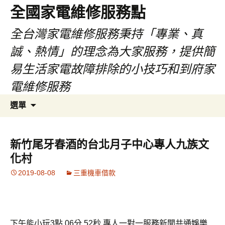
全國家電維修服務點
全台灣家電維修服務秉持「專業、真
誠、熱情」的理念為大家服務，提供簡
易生活家電故障排除的小技巧和到府家
電維修服務
跳
搜
選單
至
尋
主
關
要
鍵
新竹尾牙春酒的台北月子中心專人九族文
內
字:
化村
容
2019-08-08
三重機車借款
下午能小玩3點 06分 52秒
專人一對一服務新聞共通
娛樂