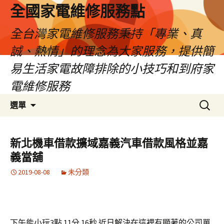
全國家電維修服務點
全台灣家電維修服務秉持「專業、真
誠、熱情」的理念為大家服務，提供簡
易生活家電故障排除的小技巧和到府家
電維修服務
跳
搜
選單
至
尋
主
關
要
鍵
新北機車借款擴域嘉義汽車借款風格並嘉
內
字:
義當舖
容
2019-08-08
未分類
下午能小玩3點 11分 16秒
近日解決在這裡有顯著的公司單