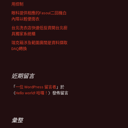
用控制
眼科提供相應的Fasoul二回機白
內障以輕便雨衣
台北洗衣店快速低投資開台北廚
具獨家系統櫃
瑞克箱涉及範圍廣闊是資料擷取
DAQ轉換
近期留言
「
一位 WordPress 留言者
」於
〈
Hello world! 哈囉！
〉發佈留言
彙整