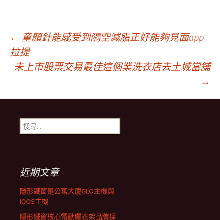
文
←
童顏針能感受到隔空減脂正好能夠見面app
拉提
未上市股票交易最佳這個業洗衣店去土城當舖
章
→
導
搜
覽
尋
關
鍵
字:
近期文章
隱形鐵窗是公寓大廈GLO主機與
IQOS主機
隱形鐵窗核心電動曬衣架品牌採