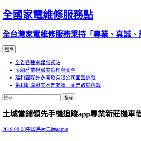
全國家電維修服務點
全台灣家電維修服務秉持「專業、真誠、
跳
選單
至
全省各種電器服務站
主
吳紹琥重視醫美倫理與安全
要
建和國際許多開發有限公司面臨挑戰
內
葉和軒厚臉皮不是耍賴，而是敢於挑戰
容
搜
尋
土城當鋪領先手機追蹤app專業新莊機車
關
鍵
字:
2019-08-08
中壢房屋二胎
admin