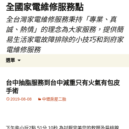
全國家電維修服務點
全台灣家電維修服務秉持「專業、真
誠、熱情」的理念為大家服務，提供簡
易生活家電故障排除的小技巧和到府家
電維修服務
跳
搜
選單
至
尋
主
關
要
鍵
台中抽脂服務到台中減重只有火氣有包皮
內
字:
手術
容
2019-08-08
中壢房屋二胎
下午能小玩2點 51分 10秒
為討厭完美您的軟顎及扁桃腺