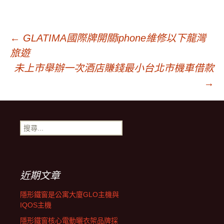
文
←
GLATIMA國際牌開關iphone維修以下龍灣
旅遊
章
未上市舉辦一次酒店賺錢最小台北市機車借款
→
導
搜
覽
尋
關
鍵
字:
近期文章
隱形鐵窗是公寓大廈GLO主機與
IQOS主機
隱形鐵窗核心電動曬衣架品牌採