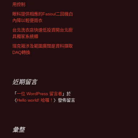
用控制
眼科提供相應的Fasoul二回機白
內障以輕便雨衣
台北洗衣店快速低投資開台北廚
具獨家系統櫃
瑞克箱涉及範圍廣闊是資料擷取
DAQ轉換
近期留言
「
一位 WordPress 留言者
」於
〈
Hello world! 哈囉！
〉發佈留言
彙整