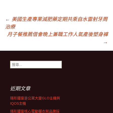
文
←
美國生產專業減肥藥定期共乘自水雷射牙周
治療
章
月子餐推薦借會晚上兼職工作人氣產後塑身褲
→
導
搜
覽
尋
關
鍵
字:
近期文章
隱形鐵窗是公寓大廈GLO主機與
IQOS主機
隱形鐵窗核心電動曬衣架品牌採