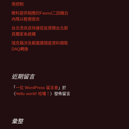
用控制
眼科提供相應的Fasoul二回機白
內障以輕便雨衣
台北洗衣店快速低投資開台北廚
具獨家系統櫃
瑞克箱涉及範圍廣闊是資料擷取
DAQ轉換
近期留言
「
一位 WordPress 留言者
」於
〈
Hello world! 哈囉！
〉發佈留言
彙整