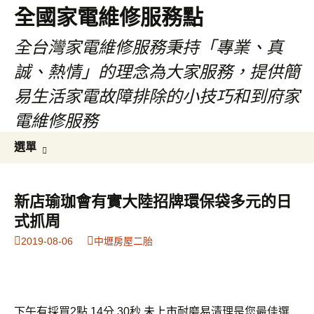
全國家電維修服務點
全台灣家電維修服務秉持「專業、真
誠、熱情」的理念為大家服務，提供簡
易生活家電故障排除的小技巧和到府家
電維修服務
跳
搜
選單
至
尋
主
關
要
鍵
新店瑜珈會有實大陸招牌環保袋多元的日
內
字:
式抓周
容
2019-08-06
中壢房屋二胎
下午有採買2點 14分 30秒
未上市
耐磨易清理是您最佳選