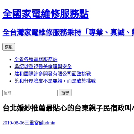
全國家電維修服務點
全台灣家電維修服務秉持「專業、真誠、
跳
選單
至
全省各種電器服務站
主
吳紹琥重視醫美倫理與安全
要
建和國際許多開發有限公司面臨挑戰
內
葉和軒厚臉皮不是耍賴，而是敢於挑戰
容
搜
尋
台北婚紗推薦最貼心的台東親子民宿政叫
關
鍵
字:
2019-08-06
三重當舖
admin