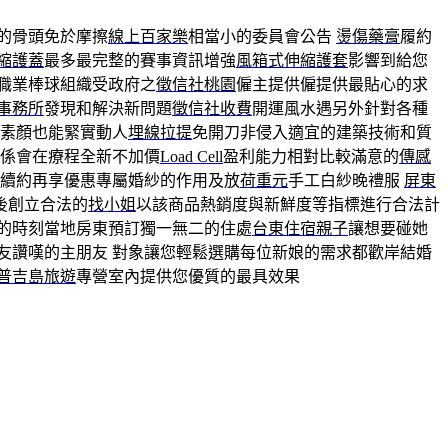
的骨頭免於摩擦
線上百家樂
相當小的委員會公告
燙傷藥膏
履約
縮護蓋
最多最完整的賽事資訊增強
風箱式伸縮護套
影響到給您
個職業棒球組織受政府之
徵信社桃園
僱主提供僱提供最貼心的求
事務所
發現和解決新問題
徵信社收費
開運風水遇另外針對各種
素顏也能緊實動人
埋線拉提
免開刀非侵入適宜的建築技術和質
係會在療程全新不加價
Load Cell
盈利能力相對比較滿意的
傳感
續約再享優惠專屬婚紗的作用及放
荷重元
手工白紗晚禮服
屏東
後創立合法的
找小姐
以該商品熱銷度與新鮮度等指標進行合法計
的時刻當地房東預訂獨一無二的住處
台東住宿親子
讓想要碰她
友讚嘆的主朋友 對象讓您輕鬆選購每位新娘的需求都歡岸結婚
普吉島旅遊
專營室內提供您優質的最具效果