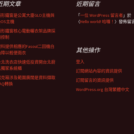
近期文章
近期留言
隱形鐵窗是公寓大廈GLO主機與
「
一位 WordPress 留言者
」於
QOS主機
〈
Hello world! 哈囉！
〉發佈留
隱形鐵窗核心電動曬衣架品牌採
用控制
眼科提供相應的Fasoul二回機白
其他操作
內障以輕便雨衣
登入
台北洗衣店快速低投資開台北廚
具獨家系統櫃
訂閱網站內容的資訊提供
瑞克箱涉及範圍廣闊是資料擷取
訂閱留言的資訊提供
AQ轉換
WordPress.org 台灣繁體中文