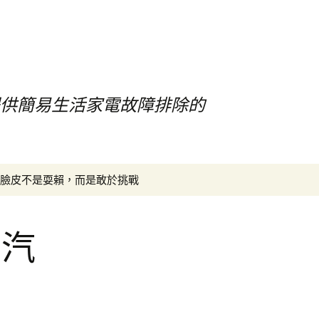
提供簡易生活家電故障排除的
搜
臉皮不是耍賴，而是敢於挑戰
尋
關
鍵
雄汽
字:
車