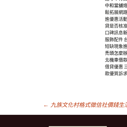
中和當舖
鬆拓展網
進優惠活
貸是否核
口碑訊息
服飾配件
短缺現象
禿頭怎麼
北機車借
借貸優惠
款
優質訴求
文
←
九族文化村格式徵信社價錢生
章