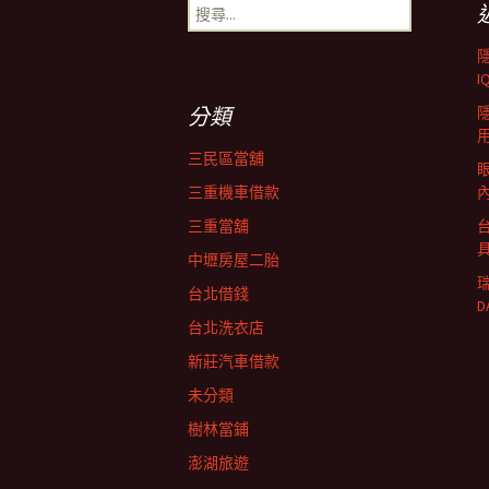
搜
尋
導
關
鍵
I
字:
覽
分類
三民區當舖
三重機車借款
三重當舖
中壢房屋二胎
台北借錢
D
台北洗衣店
新莊汽車借款
未分類
樹林當鋪
澎湖旅遊