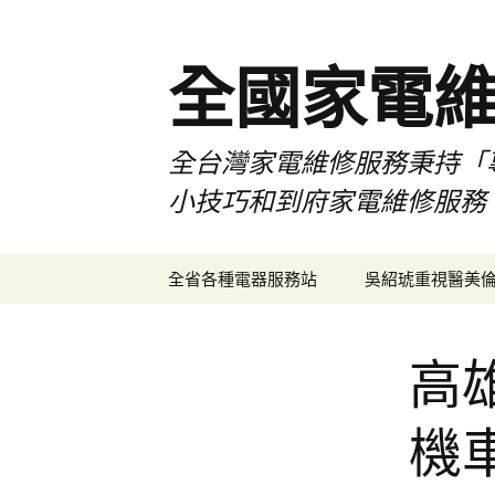
全國家電
全台灣家電維修服務秉持「
小技巧和到府家電維修服務
跳
全省各種電器服務站
吳紹琥重視醫美
至
主
要
高
內
容
機