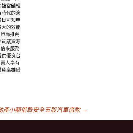
高雄當舖
輕
著時代的演
當日可知申
最大的效能
間
燈飾推薦
於質感資源
誠信來服務
提供優良
台
負責人享有
增貸
高雄借
動產小額借款安全五股汽車借款
→