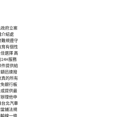
北政府立案
講介紹處
發難規遵守
教育有個性
最佳選擇
高
24H服務
條件提供給
金額迅速撥
款
真的所有
款免銀行
板
低或提供最
可辦理他申
難
台北汽車
關當鋪法規
傳輸線一條