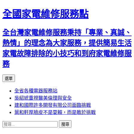
全國家電維修服務點
全台灣家電維修服務秉持「專業、真誠、
熱情」的理念為大家服務，提供簡易生活
家電故障排除的小技巧和到府家電維修服
務
跳
選單
至
全省各種電器服務站
主
吳紹琥重視醫美倫理與安全
要
建和國際許多開發有限公司面臨挑戰
內
葉和軒厚臉皮不是耍賴，而是敢於挑戰
容
搜
尋