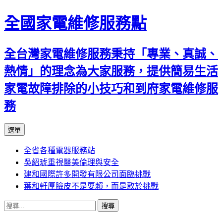
全國家電維修服務點
全台灣家電維修服務秉持「專業、真誠、
熱情」的理念為大家服務，提供簡易生活
家電故障排除的小技巧和到府家電維修服
務
跳
選單
至
全省各種電器服務站
主
吳紹琥重視醫美倫理與安全
要
建和國際許多開發有限公司面臨挑戰
內
葉和軒厚臉皮不是耍賴，而是敢於挑戰
容
搜
尋