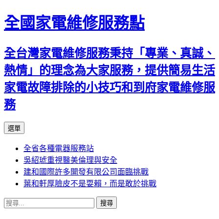
全國家電維修服務點
全台灣家電維修服務秉持「專業、真誠、
熱情」的理念為大家服務，提供簡易生活
家電故障排除的小技巧和到府家電維修服
務
跳
選單
至
全省各種電器服務站
主
吳紹琥重視醫美倫理與安全
要
建和國際許多開發有限公司面臨挑戰
內
葉和軒厚臉皮不是耍賴，而是敢於挑戰
容
搜
尋