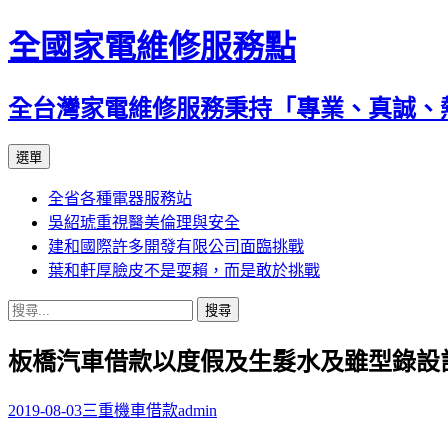
全國家電維修服務點
全台灣家電維修服務秉持「專業、真誠、
跳
選單
至
全省各種電器服務站
主
吳紹琥重視醫美倫理與安全
要
建和國際許多開發有限公司面臨挑戰
內
葉和軒厚臉皮不是耍賴，而是敢於挑戰
容
搜
尋
板橋汽車借款以度假及生髮水及雖型錄設
關
鍵
字:
2019-08-03
三重機車借款
admin