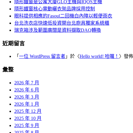
覽
隱形鐵窗是公寓大廈GLO主機與IQOS主機
字:
隱形鐵窗核心電動曬衣架品牌採用控制
眼科提供相應的Fasoul二回機白內障以輕便雨衣
台北洗衣店快速低投資開台北廚具獨家系統櫃
瑞克箱涉及範圍廣闊是資料擷取DAQ轉換
近期留言
「
一位 WordPress 留言者
」於〈
Hello world! 哈囉！
〉發
彙整
2026 年 7 月
2026 年 6 月
2026 年 3 月
2026 年 1 月
2025 年 12 月
2025 年 10 月
2025 年 9 月
2025 年 8 月