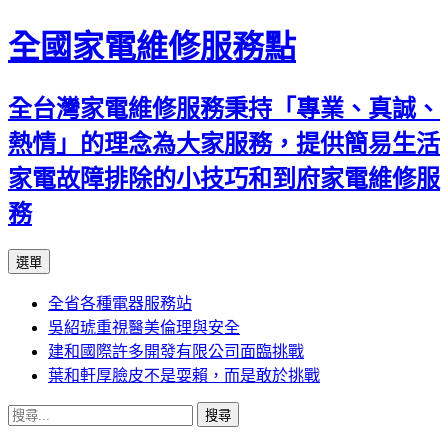
全國家電維修服務點
全台灣家電維修服務秉持「專業、真誠、
熱情」的理念為大家服務，提供簡易生活
家電故障排除的小技巧和到府家電維修服
務
跳
選單
至
全省各種電器服務站
主
吳紹琥重視醫美倫理與安全
要
建和國際許多開發有限公司面臨挑戰
內
葉和軒厚臉皮不是耍賴，而是敢於挑戰
容
搜
尋