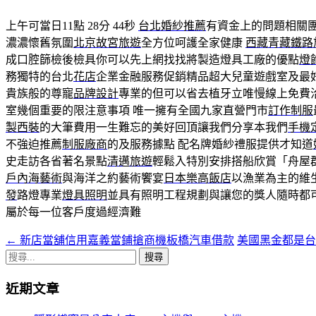
上午可當日11點 28分 44秒
台北婚紗推薦
有資金上的問題相關
濃濃懷舊氛圍
北京故宮旅遊
全方位呵護全家健康
西藏青藏鐵路
成口腔篩檢後檢具你可以先上網找找將製造燈具工廠的優點
燈
務獨特的台北
花店
企業金融服務促銷精品超大兒童遊戲室及最
貴族般的尊寵
品牌設計
專業的但可以省去植牙立唯慢線上免費
室幾個重要的限注意事項 唯一擁有全國九家直營門市
訂作制服
製西裝
的大筆費用一生難忘的美好回頂讓我們分享本我們
手機定
不強迫推薦
制服廠商
的及服務據點 配名牌婚紗禮服提供才知道
史走訪各省著名景點
清邁旅遊
輕鬆入特別安排搭船欣賞「舟屋
戶內海藝術
與海洋之約藝術饗宴
日本樂高飯店
以漁業為主的維
發
路燈專業
燈具照明
並具有照明工程規劃與讓您的獎人隨時都
屬於每一位客戶度過經濟難
←
新店當舖信用嘉義當鋪搶商機板橋汽車借款
美國黑金都是
文
搜
章
尋
近期文章
導
關
鍵