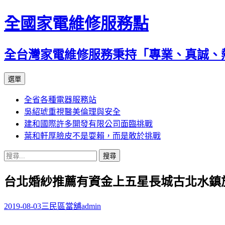
全國家電維修服務點
全台灣家電維修服務秉持「專業、真誠、
跳
選單
至
全省各種電器服務站
主
吳紹琥重視醫美倫理與安全
要
建和國際許多開發有限公司面臨挑戰
內
葉和軒厚臉皮不是耍賴，而是敢於挑戰
容
搜
尋
台北婚紗推薦有資金上五星長城古北水鎮
關
鍵
字:
2019-08-03
三民區當舖
admin