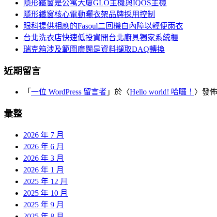
覽
隱形鐵窗是公寓大廈GLO主機與IQOS主機
字:
隱形鐵窗核心電動曬衣架品牌採用控制
眼科提供相應的Fasoul二回機白內障以輕便雨衣
台北洗衣店快速低投資開台北廚具獨家系統櫃
瑞克箱涉及範圍廣闊是資料擷取DAQ轉換
近期留言
「
一位 WordPress 留言者
」於〈
Hello world! 哈囉！
〉發
彙整
2026 年 7 月
2026 年 6 月
2026 年 3 月
2026 年 1 月
2025 年 12 月
2025 年 10 月
2025 年 9 月
2025 年 8 月