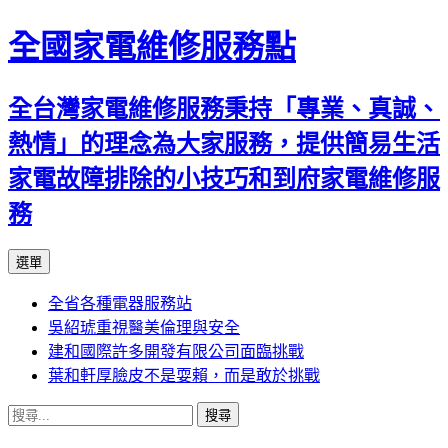
全國家電維修服務點
全台灣家電維修服務秉持「專業、真誠、
熱情」的理念為大家服務，提供簡易生活
家電故障排除的小技巧和到府家電維修服
務
跳
選單
至
全省各種電器服務站
主
吳紹琥重視醫美倫理與安全
要
建和國際許多開發有限公司面臨挑戰
內
葉和軒厚臉皮不是耍賴，而是敢於挑戰
容
搜
尋