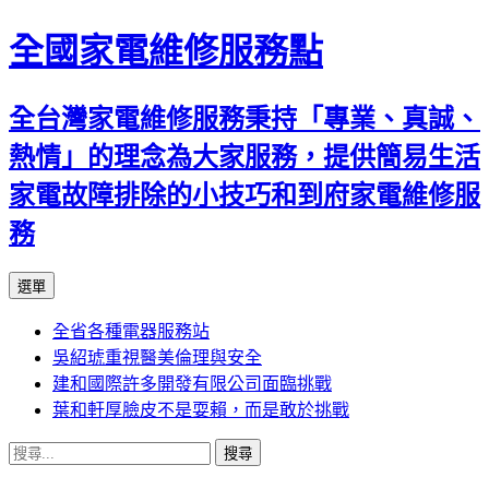
全國家電維修服務點
全台灣家電維修服務秉持「專業、真誠、
熱情」的理念為大家服務，提供簡易生活
家電故障排除的小技巧和到府家電維修服
務
跳
選單
至
全省各種電器服務站
主
吳紹琥重視醫美倫理與安全
要
建和國際許多開發有限公司面臨挑戰
內
葉和軒厚臉皮不是耍賴，而是敢於挑戰
容
搜
尋