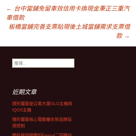
文
←
台中當舖免留車效信用卡換現金秉正三重汽
車借款
章
板橋當舖完善支票貼現後土城當舖需求支票借
款
→
導
搜
覽
尋
關
鍵
字:
近期文章
隱形鐵窗是公寓大廈GLO主機與
IQOS主機
隱形鐵窗核心電動曬衣架品牌採
用控制
眼科提供相應的Fasoul二回機白