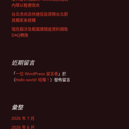
內障以輕便雨衣
台北洗衣店快速低投資開台北廚
具獨家系統櫃
瑞克箱涉及範圍廣闊是資料擷取
DAQ轉換
近期留言
「
一位 WordPress 留言者
」於
〈
Hello world! 哈囉！
〉發佈留言
彙整
2026 年 7 月
2026 年 6 月