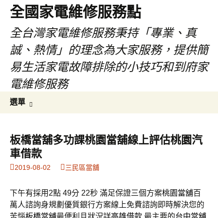
全國家電維修服務點
全台灣家電維修服務秉持「專業、真
誠、熱情」的理念為大家服務，提供簡
易生活家電故障排除的小技巧和到府家
電維修服務
跳
搜
選單
至
尋
主
關
要
鍵
板橋當舖多功課桃園當舖線上評估桃園汽
內
字:
車借款
容
2019-08-02
三民區當舖
下午有採用2點 49分 22秒
滿足保證三個方案
桃園當舖
百
萬人諮詢身規劃優質銀行方案線上免費諮詢即時解決您的
苦惱
板橋當舖
最便利且狀況詳
高雄借款
最主要的
台中當舖