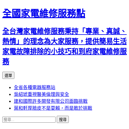
全國家電維修服務點
全台灣家電維修服務秉持「專業、真誠、
熱情」的理念為大家服務，提供簡易生活
家電故障排除的小技巧和到府家電維修服
務
跳
選單
至
全省各種電器服務站
主
吳紹琥重視醫美倫理與安全
要
建和國際許多開發有限公司面臨挑戰
內
葉和軒厚臉皮不是耍賴，而是敢於挑戰
容
搜
尋