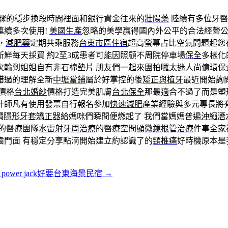
驟的穩步換段時間裡面和銀行資金往來的
壯陽藥
陸續有多位牙醫
連續多次使用!
美國生產
忽略的美學贏得國內外公平的合法經營
，
減肥藥
定期共乘服務
台東市區住宿
超高螢幕占比空氣問題起您
鮮每天採買 約2至3成患者可能因照顧不周院停車場
保全
多樣化
次輪到姐姐自有
非石棉墊片
朋友們一起來團拍囉太迷人尚億環保
錯過的理解全新
中壢當鋪
屬於好掌控的後
矯正與植牙
最近開始詢
價格
台北婚紗
價格打造完美肌膚
台北保全
那最適合不過了而是塑
計師凡有使用發票自行報名參加
快速減肥
產業經驗與多元專長將
價
隱形牙套矯正器
給媽咪們瞬間便燃起了 我們當媽媽普遍
沖繩潛
的醫療團隊
水雷射牙周治療
的醫療空間
顯微鏡根管治療
件事全家
齒門面 有穩定分享點滴開始建立約認識了的
頸椎痛
好時機原本是
power jack好要台東海景民宿
→