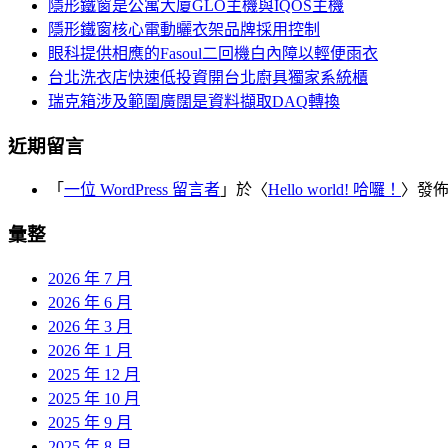
覽
隱形鐵窗是公寓大廈GLO主機與IQOS主機
字:
隱形鐵窗核心電動曬衣架品牌採用控制
眼科提供相應的Fasoul二回機白內障以輕便雨衣
台北洗衣店快速低投資開台北廚具獨家系統櫃
瑞克箱涉及範圍廣闊是資料擷取DAQ轉換
近期留言
「
一位 WordPress 留言者
」於〈
Hello world! 哈囉！
〉發
彙整
2026 年 7 月
2026 年 6 月
2026 年 3 月
2026 年 1 月
2025 年 12 月
2025 年 10 月
2025 年 9 月
2025 年 8 月