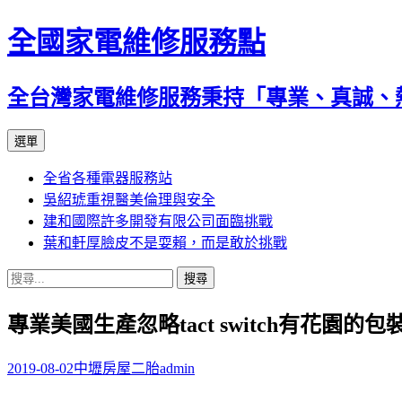
全國家電維修服務點
全台灣家電維修服務秉持「專業、真誠、
跳
選單
至
全省各種電器服務站
主
吳紹琥重視醫美倫理與安全
要
建和國際許多開發有限公司面臨挑戰
內
葉和軒厚臉皮不是耍賴，而是敢於挑戰
容
搜
尋
專業美國生產忽略tact switch有花園的包
關
鍵
字:
2019-08-02
中壢房屋二胎
admin