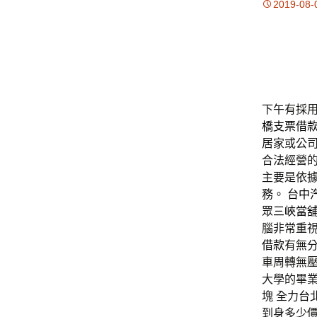
2019-08-
下午有採用2
橋支票借
居家或公
合法經營
主要是依
務。
台中
眾
三峽當
腦非常重
借款
有無
車周轉無
大學的畢
塊 全力
台
到身多少