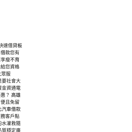
快速借貸
板
車借款
您有
速享瘦
不育
供給您資格
大眾服
是要社會大
資金資通電
優惠？
高雄
方便且免留
北汽車借款
服務客戶點
的水灌救隨
品質穩定廣