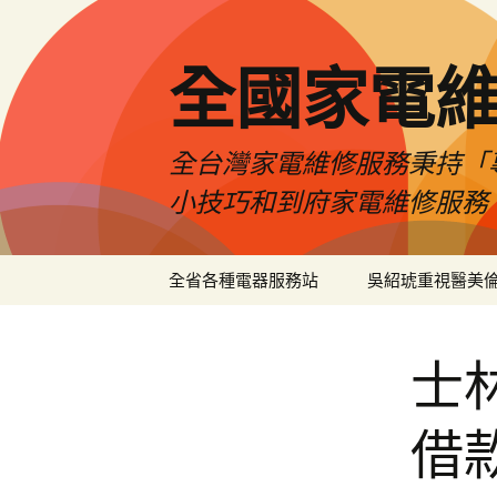
全國家電
全台灣家電維修服務秉持「
小技巧和到府家電維修服務
跳
全省各種電器服務站
吳紹琥重視醫美
至
主
要
士
內
容
借