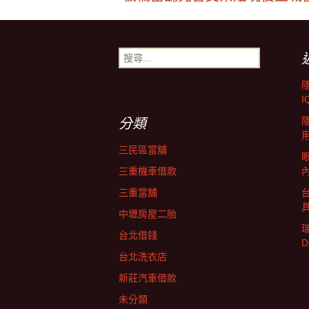
文
章
搜
尋
導
關
鍵
I
字:
覽
分類
三民區當舖
三重機車借款
三重當舖
中壢房屋二胎
台北借錢
台北洗衣店
新莊汽車借款
未分類