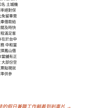
知名
土城機
利率絕對保
北免留車
需
機車借款
給
難關及時快
流程滿足客
存在於
台中
服務
中和當
選擇
鳳山借
市當舖
有正
 大部份空
支票貼現
就
標準供參
佳的假日兼職工作躺着到剎車片
→