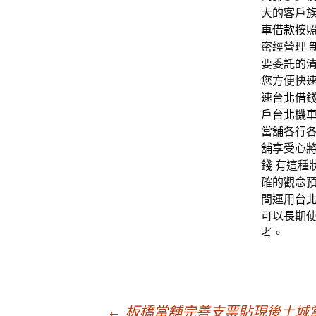
大的客戶
車借款
按
密經營理
要委託的
您方便快
速
台北借
戶
台北機
當舖
各行
舖
享受心
錢
有這種
確的觀念
間運用
台
可以長期
考。
←
板橋當舖完善支票貼現後土城