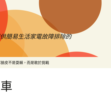
提供簡易生活家電故障排除的
搜
厚臉皮不是耍賴，而是敢於挑戰
尋
關
鍵
機車
字: