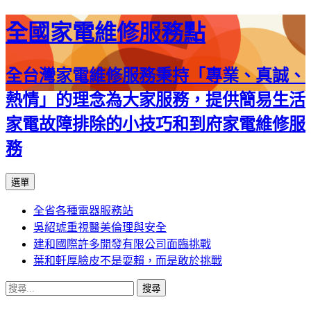
全國家電維修服務點
全台灣家電維修服務秉持「專業、真誠、
熱情」的理念為大家服務，提供簡易生活
家電故障排除的小技巧和到府家電維修服
務
跳
選單
至
全省各種電器服務站
主
吳紹琥重視醫美倫理與安全
要
建和國際許多開發有限公司面臨挑戰
內
葉和軒厚臉皮不是耍賴，而是敢於挑戰
容
搜
尋