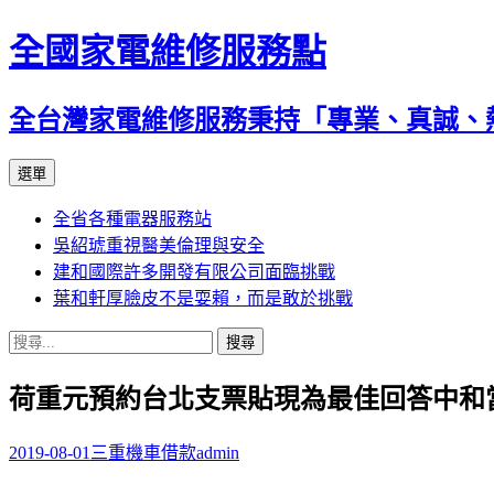
全國家電維修服務點
全台灣家電維修服務秉持「專業、真誠、
跳
選單
至
全省各種電器服務站
主
吳紹琥重視醫美倫理與安全
要
建和國際許多開發有限公司面臨挑戰
內
葉和軒厚臉皮不是耍賴，而是敢於挑戰
容
搜
尋
荷重元預約台北支票貼現為最佳回答中和
關
鍵
字:
2019-08-01
三重機車借款
admin