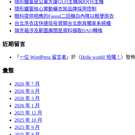
覽
隱形鐵窗是公寓大廈GLO主機與IQOS主機
字:
隱形鐵窗核心電動曬衣架品牌採用控制
眼科提供相應的Fasoul二回機白內障以輕便雨衣
台北洗衣店快速低投資開台北廚具獨家系統櫃
瑞克箱涉及範圍廣闊是資料擷取DAQ轉換
近期留言
「
一位 WordPress 留言者
」於〈
Hello world! 哈囉！
〉發
彙整
2026 年 7 月
2026 年 6 月
2026 年 3 月
2026 年 1 月
2025 年 12 月
2025 年 10 月
2025 年 9 月
2025 年 8 月