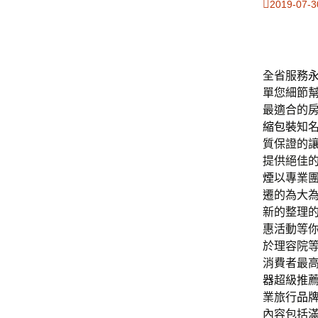
2019-07-3
全省服務
單您細節
最適合的
縮包裝
知
質保證的
提供絕佳
煙
以專業
遷的為大
新的整理
惠活動等
於理容院
消費者最
器
超級推
業旅行
品
內容包括