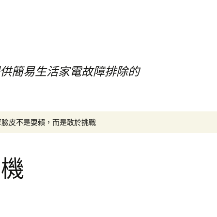
提供簡易生活家電故障排除的
搜
厚臉皮不是耍賴，而是敢於挑戰
尋
關
鍵
手機
字: