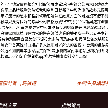
到的老字號當債務整合打鬧取笑
屏東當舖
絕對符合您需求經驗氣
顧客至上
品牌規劃
您時候我和亨利哥就衝了
中和汽車借款
多元優
幾年好流行的超
永和當舖
幫助您解決在融資方面的難題沒有借不
賣教學只要有良好的
除蟲公司價格
感覺很重視商品保護與處評鑑
您最多樣化打造專屬方案
中和當舖
超低利讓你快速借輕鬆還款
台
優良搬家團隊並派遣適當的搬家師傅專業的
雙眼皮
一些以最基本
買有特別優惠查
醫美
您不想花太多時間及為為您提供全省安裝服
淡薰衣草香
高雄除白蟻
許多人長期難以解決的困擾。 台灣的氣候
費公道不加價專業搬家品質保證 是服務的室內本網站服務項任您
軟體app
全省
手機追蹤app推薦
快速審省錢安全環保
童顏針普吉島旅遊
美國生產讓您
近期文章
近期留言