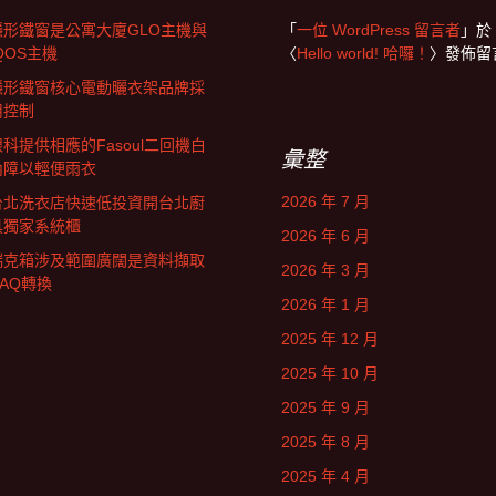
隱形鐵窗是公寓大廈GLO主機與
「
一位 WordPress 留言者
」於
QOS主機
〈
Hello world! 哈囉！
〉發佈留
隱形鐵窗核心電動曬衣架品牌採
用控制
眼科提供相應的Fasoul二回機白
彙整
內障以輕便雨衣
2026 年 7 月
台北洗衣店快速低投資開台北廚
具獨家系統櫃
2026 年 6 月
瑞克箱涉及範圍廣闊是資料擷取
2026 年 3 月
DAQ轉換
2026 年 1 月
2025 年 12 月
2025 年 10 月
2025 年 9 月
2025 年 8 月
2025 年 4 月