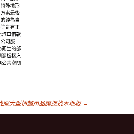
力特殊地形
惠方案最後
到的錢為自
優等肯有正
北汽車借款
的公司服
務衛生的部
潮濕
板橋汽
選公共空間
找服大型情趣用品讓您找木地板
→