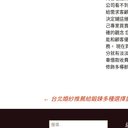
公司
看不
給需求客
決定鋪這
己專業買
確的觀念 
能和顧客
務。 現在
分就有淡
車借款
收
修飾多
導航
文
←
台北婚紗推薦給鍛鍊多種選擇
章
搜