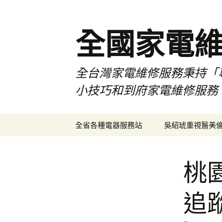
全國家電
全台灣家電維修服務秉持「
小技巧和到府家電維修服務
跳
全省各種電器服務站
吳紹琥重視醫美
至
主
要
桃
內
容
追