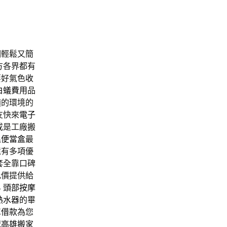
期輕鬆又簡
方各界都有
要好氣色
收
白蟻費用
品
適的環境的
友快來
電子
或是工廠搬
溫便當盒
最
還有多項優
套
全靠口碑
比價提供給
界
頭部按摩
熱水器
的畢
車借款
為您
況
高雄搬家