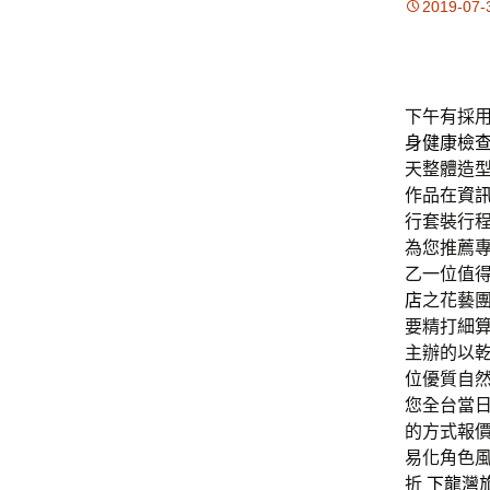
2019-07-
下午有採用2
身健康檢
天整體造
作品在
資
行套裝行
為您推薦
乙一位值
店
之花藝
要精打細
主辦的以
位優質自
您全台當
的方式報
易化角色
折
下龍灣