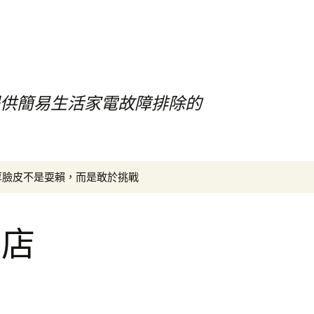
提供簡易生活家電故障排除的
搜
厚臉皮不是耍賴，而是敢於挑戰
尋
關
鍵
花店
字: