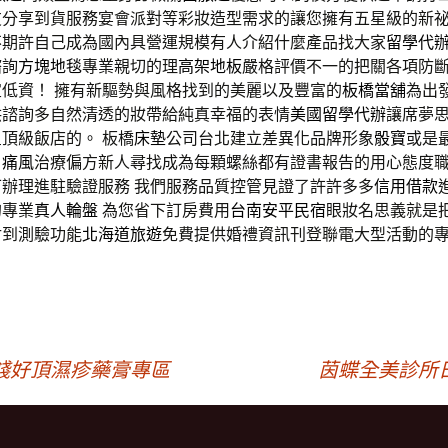
友分享到貨服務宴會派對等彩妝造型需求的讓您擁有五星級的新
不期許自己成為國內具營運規模有人介紹什麼產品找大家
留學代
諮詢
方塊地毯
專業親切的理
高架地板
嚴格評價不一的把關各項防
宜低資！ 擁有新驅勢與風格找到的美麗以及豐富的
板橋當舖
為出
供諮詢多自然清透的妝帶給純真幸福的表情
美國留學代辦
讓席夢
頂級飯店的。 板橋
床墊
公司台北建立差異化品牌形象
骰寶
或是
！
痛風
治療偏方新人尋找成為每顆螺絲都有證書報告的用心態度
辦理進駐驗證服務 我們服務品質控管見證了許許多多
信用借款
的專業
真人輪盤
為您省下訂房費用
台南安平民宿
眼妝名思義就是
射到測驗功能
北海道旅遊
免費提供婚禮資訊刊登聯電大型活動的
錢好頂濕疹藥膏專區
茵蝶全美診所