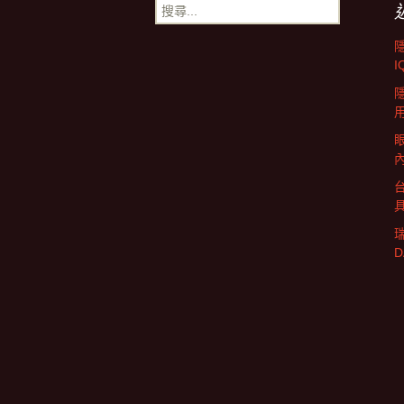
搜
尋
導
關
鍵
I
字:
覽