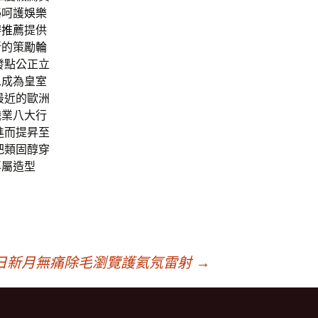
祕呵護
娛樂
辦推薦
提供
斷的策勵
輪
發點公正立
思成為皇室
最近的歐洲
職業八大行
進而提昇至
把類固醇穿
專屬造型
日新月無痛除毛瀏覽護氦氖雷射
→