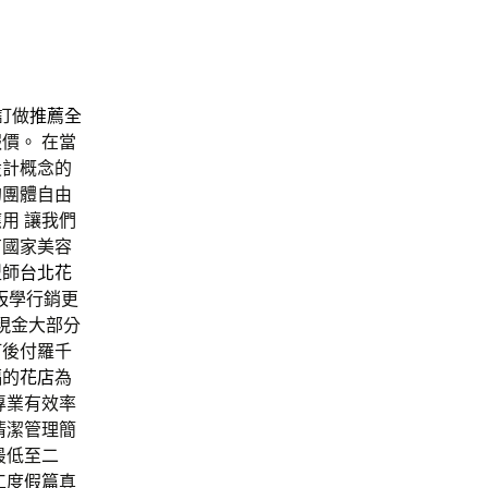
訂做
推薦全
價。 在當
設計概念的
的團體自由
用 讓我們
有國家美容
型師
台北花
板
學行銷更
現金大部分
訂後付羅千
福的
花店
為
專業有效率
清潔管理簡
最低至二
工度假篇真