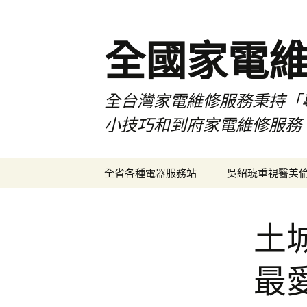
全國家電
全台灣家電維修服務秉持「
小技巧和到府家電維修服務
跳
全省各種電器服務站
吳紹琥重視醫美
至
主
要
土
內
容
最