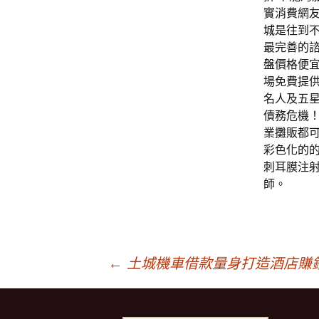
實消費網
城
是往到
最完善的
盤
價格便
場免費提
名人及五星
債務危機
業攤販都可
彩色化的
刺耳膜注
師。
文
←
土城機車借款量身打造酒店賺
章