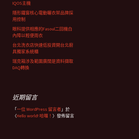
IQOS主機
隱形鐵窗核心電動曬衣架品牌採
用控制
眼科提供相應的Fasoul二回機白
內障以輕便雨衣
台北洗衣店快速低投資開台北廚
具獨家系統櫃
瑞克箱涉及範圍廣闊是資料擷取
DAQ轉換
近期留言
「
一位 WordPress 留言者
」於
〈
Hello world! 哈囉！
〉發佈留言