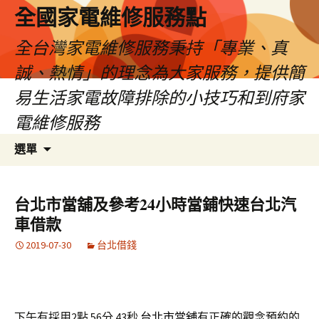
全國家電維修服務點
全台灣家電維修服務秉持「專業、真
誠、熱情」的理念為大家服務，提供簡
易生活家電故障排除的小技巧和到府家
電維修服務
跳
搜
選單
至
尋
主
關
要
鍵
台北市當舖及參考24小時當鋪快速台北汽
內
字:
車借款
容
2019-07-30
台北借錢
下午有採用2點 56分 43秒
台北市當舖
有正確的觀念預約的