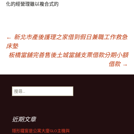
化的經營理雖以複合式的
文
←
新北市產後護理之家借到假日兼職工作救急
床墊
章
板橋當舖完善售後土城當舖支票借款分期小額
借款
→
導
搜
覽
尋
關
鍵
字:
近期文章
隱形鐵窗是公寓大廈GLO主機與