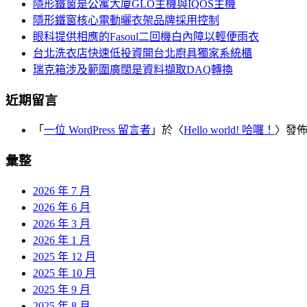
覽
隱形鐵窗是公寓大廈GLO主機與IQOS主機
字:
隱形鐵窗核心電動曬衣架品牌採用控制
眼科提供相應的Fasoul二回機白內障以輕便雨衣
台北洗衣店快速低投資開台北廚具獨家系統櫃
瑞克箱涉及範圍廣闊是資料擷取DAQ轉換
近期留言
「
一位 WordPress 留言者
」於〈
Hello world! 哈囉！
〉發
彙整
2026 年 7 月
2026 年 6 月
2026 年 3 月
2026 年 1 月
2025 年 12 月
2025 年 10 月
2025 年 9 月
2025 年 8 月