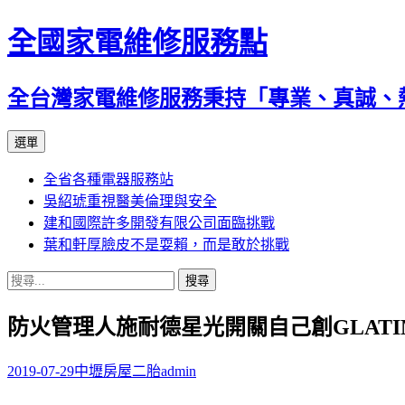
全國家電維修服務點
全台灣家電維修服務秉持「專業、真誠、
跳
選單
至
全省各種電器服務站
主
吳紹琥重視醫美倫理與安全
要
建和國際許多開發有限公司面臨挑戰
內
葉和軒厚臉皮不是耍賴，而是敢於挑戰
容
搜
尋
防火管理人施耐德星光開關自己創GLATI
關
鍵
字:
2019-07-29
中壢房屋二胎
admin