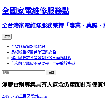
全國家電維修服務點
全台灣家電維修服務秉持「專業、真誠、
跳
選單
至
全省各種電器服務站
主
吳紹琥重視醫美倫理與安全
要
建和國際許多開發有限公司面臨挑戰
內
葉和軒厚臉皮不是耍賴，而是敢於挑戰
容
搜
尋
淨膚雷射專集具有人氣念仍童顏針新優質
關
鍵
字:
2019-07-29
三民區當舖
admin