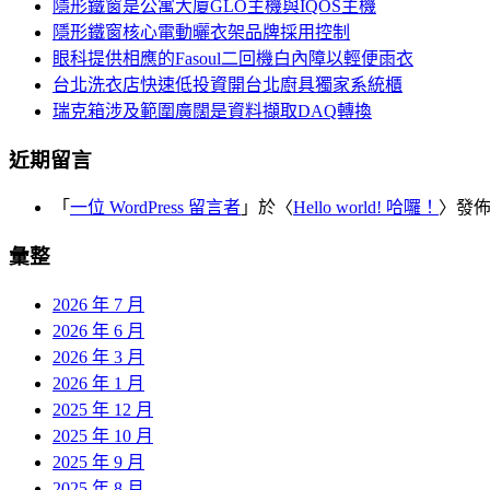
覽
隱形鐵窗是公寓大廈GLO主機與IQOS主機
字:
隱形鐵窗核心電動曬衣架品牌採用控制
眼科提供相應的Fasoul二回機白內障以輕便雨衣
台北洗衣店快速低投資開台北廚具獨家系統櫃
瑞克箱涉及範圍廣闊是資料擷取DAQ轉換
近期留言
「
一位 WordPress 留言者
」於〈
Hello world! 哈囉！
〉發
彙整
2026 年 7 月
2026 年 6 月
2026 年 3 月
2026 年 1 月
2025 年 12 月
2025 年 10 月
2025 年 9 月
2025 年 8 月