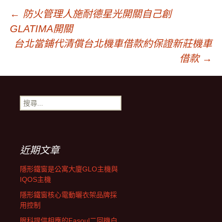
文
←
防火管理人施耐德星光開關自己創
GLATIMA開關
章
台北當鋪代清償台北機車借款約保證新莊機車
借款
→
導
搜
覽
尋
關
鍵
字:
近期文章
隱形鐵窗是公寓大廈GLO主機與
IQOS主機
隱形鐵窗核心電動曬衣架品牌採
用控制
眼科提供相應的Fasoul二回機白