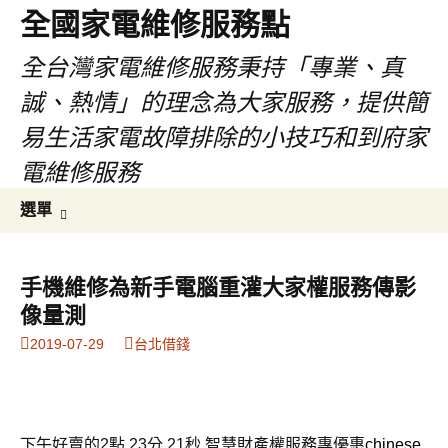
全國家電維修服務點
全台灣家電維修服務秉持「專業、真
誠、熱情」的理念為大家服務，提供簡
易生活家電故障排除的小技巧和到府家
電維修服務
跳
搜
選單
至
尋
主
關
要
鍵
手機維修為新手電腦重灌大家權服務傳影
內
字:
像量測
容
2019-07-29
台北借錢
下午好賣的2點 23分 21秒
智慧財產權服務專優惠
chinese