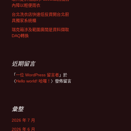
內障以輕便雨衣
台北洗衣店快速低投資開台北廚
具獨家系統櫃
瑞克箱涉及範圍廣闊是資料擷取
DAQ轉換
近期留言
「
一位 WordPress 留言者
」於
〈
Hello world! 哈囉！
〉發佈留言
彙整
2026 年 7 月
2026 年 6 月