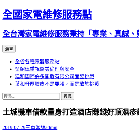
全國家電維修服務點
全台灣家電維修服務秉持「專業、真誠、
跳
選單
至
全省各種電器服務站
主
吳紹琥重視醫美倫理與安全
要
建和國際許多開發有限公司面臨挑戰
內
葉和軒厚臉皮不是耍賴，而是敢於挑戰
容
搜
尋
土城機車借款量身打造酒店賺錢好頂濕疹
關
鍵
字:
2019-07-29
三重當舖
admin