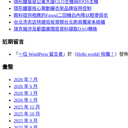
覽
隱形鐵窗是公寓大廈GLO主機與IQOS主機
字:
隱形鐵窗核心電動曬衣架品牌採用控制
眼科提供相應的Fasoul二回機白內障以輕便雨衣
台北洗衣店快速低投資開台北廚具獨家系統櫃
瑞克箱涉及範圍廣闊是資料擷取DAQ轉換
近期留言
「
一位 WordPress 留言者
」於〈
Hello world! 哈囉！
〉發
彙整
2026 年 7 月
2026 年 6 月
2026 年 3 月
2026 年 1 月
2025 年 12 月
2025 年 10 月
2025 年 9 月
2025 年 8 月