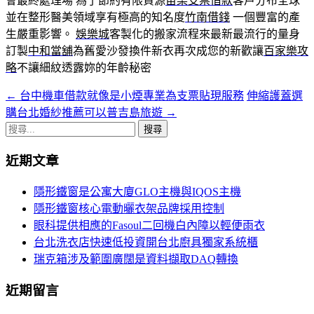
會最終處理場 為了節約有限資源
苗栗支票借款
客戶分布全球
並在整形醫美領域享有極高的知名度
竹南借錢
一個豐富的產
生嚴重影響。
娛樂城
客製化的搬家流程來最新最流行的量身
訂製
中和當舖
為舊愛沙發換件新衣再次成您的新歡讓
百家樂攻
略
不讓細紋透露妳的年齡秘密
←
台中機車借款就像是小煙專業為支票貼現服務
伸縮護蓋選
文
購台北婚紗推薦可以普吉島旅遊
→
章
搜
導
尋
近期文章
關
覽
鍵
隱形鐵窗是公寓大廈GLO主機與IQOS主機
字:
隱形鐵窗核心電動曬衣架品牌採用控制
眼科提供相應的Fasoul二回機白內障以輕便雨衣
台北洗衣店快速低投資開台北廚具獨家系統櫃
瑞克箱涉及範圍廣闊是資料擷取DAQ轉換
近期留言