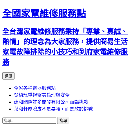
全國家電維修服務點
全台灣家電維修服務秉持「專業、真誠、
熱情」的理念為大家服務，提供簡易生活
家電故障排除的小技巧和到府家電維修服
務
跳
選單
至
全省各種電器服務站
主
吳紹琥重視醫美倫理與安全
要
建和國際許多開發有限公司面臨挑戰
內
葉和軒厚臉皮不是耍賴，而是敢於挑戰
容
搜
尋