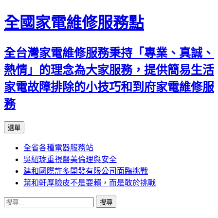
全國家電維修服務點
全台灣家電維修服務秉持「專業、真誠、
熱情」的理念為大家服務，提供簡易生活
家電故障排除的小技巧和到府家電維修服
務
跳
選單
至
全省各種電器服務站
主
吳紹琥重視醫美倫理與安全
要
建和國際許多開發有限公司面臨挑戰
內
葉和軒厚臉皮不是耍賴，而是敢於挑戰
容
搜
尋