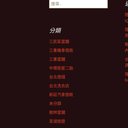
搜
尋
導
關
鍵
I
字:
覽
分類
三民區當舖
三重機車借款
三重當舖
中壢房屋二胎
台北借錢
D
台北洗衣店
新莊汽車借款
未分類
樹林當鋪
澎湖旅遊