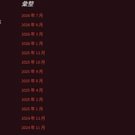
彙整
2026 年 7 月
言
2026 年 6 月
2026 年 3 月
2026 年 1 月
2025 年 12 月
2025 年 10 月
2025 年 9 月
2025 年 8 月
2025 年 4 月
2025 年 2 月
2025 年 1 月
2024 年 12 月
2024 年 11 月