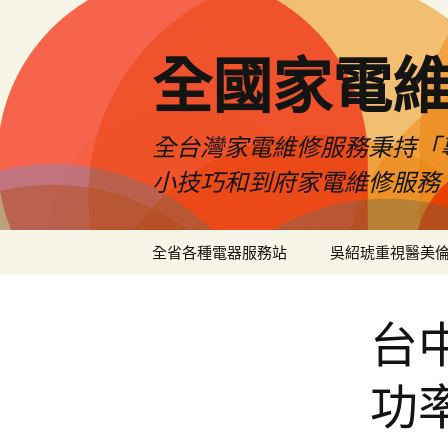
全國家電
全台灣家電維修服務秉持「
小技巧和到府家電維修服務
跳
全省各種電器服務站
吳紹琥重視醫美
至
主
要
台
內
容
功