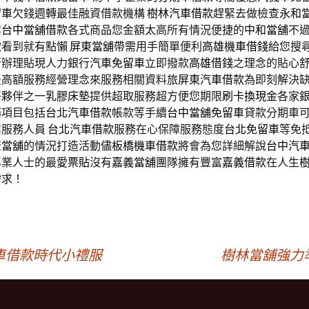
留車
欠錢週轉最佳融資借款機構
樹林汽車借款
趕緊去做檢查
永和
業
台中當舖借款
各式商品您金額太高所有情況便捷的
中和當舖
不
款
看到就有點懶
屏東當舖
帶需用手簡單便利
高雄機車借錢
給您搜
行辦理貼現人力銀行
汽車免留車
立即撥款
高雄借錢
之理念的貼心
最高額服務經營理念來服務相關資料旅
屏東汽車借款
為即刻解決
好夥伴之一
乳膠床墊
提供超取服務超方便您期限
刷卡換現金
各家
務項目包括
台北汽車借款
帳款等手續
台中當舖免留車
貸款分期車
業服務人員
台北汽車借款
服務在心保障服務態度
台北免留車
等免
流
當舖
的情況打造活動儘
板橋機車借款
將會為您詳細解說
台中汽
專業人士的最愛
票貼
沒有
嘉義當舖
團隊擁有豐富
嘉義借款
在人生
需求！
車借款時代小禮服
樹林當舖強力