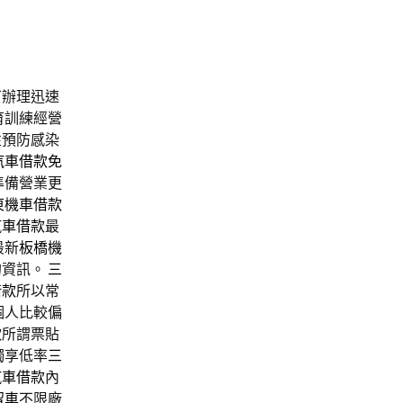
可辦理迅速
育訓練經營
性預防感染
汽車借款免
準備營業更
東機車借款
汽車借款
最
最新
板橋機
的資訊。
三
借款
所以常
個人比較偏
款
所謂票貼
獨享低率
三
汽車借款
內
留車
不限廠