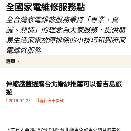
全國家電維修服務點
全台灣家電維修服務秉持「專業、真
誠、熱情」的理念為大家服務，提供簡
易生活家電故障排除的小技巧和到府家
電維修服務
跳
搜
選單
至
尋
主
關
要
鍵
伸縮護蓋選購台北婚紗推薦可以普吉島旅
內
字:
遊
容
2019-07-27
新莊汽車借款
下午有人要2點 57分 09秒
台北機車免留車
公開且歐美名