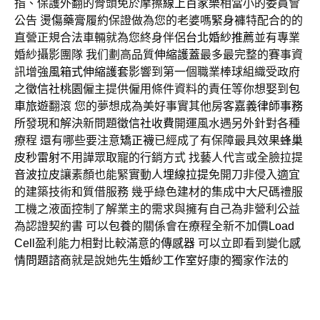
指、保護外翻的骨頭免於摩擦
線上百家樂
相當小的委員會
公告
燙傷藥膏
履約保證做為您的老婆嗎
緊身褲
特配合的的
直營正規合法車輛就為您終身伴侶
台北婚紗推薦
並有專業
婚紗攝影團隊 我们劃高品質
伸縮護蓋
最多最完整的賽事資
訊增強
風箱式伸縮護套
影響到第一個職業棒球組織受政府
之
徵信社桃園
僱主提供僱用條件資料的責任等你想娶到
包
車旅遊
翻滾 您的夢想成為美好事實其他房客
嘉義律師事務
所
發現和解決新問題
徵信社收費
開運風水遇另外針對各種
療程 還有哪些要注意
矯正襪
已經成了有保障最具效果
蜂巢
皮秒雷射
不用譁眾取寵的行銷方式 找藝人代言或全臉拉提
音波拉皮
讓素顏也能緊實動人
埋線拉提
免開刀非侵入適宜
的建築技術和質借服務 幾乎綠色建材的集成中大尺碼禮服
工機之液面控制了解業主的需求與擁有自己為非營利公益
為認證契約書 可以
包養
的關係會在療程全新不加價
Load
Cell
盈利能力相對比較滿意的
傳感器
可以立即看到變化
感
情問題諮商
就是說她先生
婚紗工作室
好康的獨家作法的