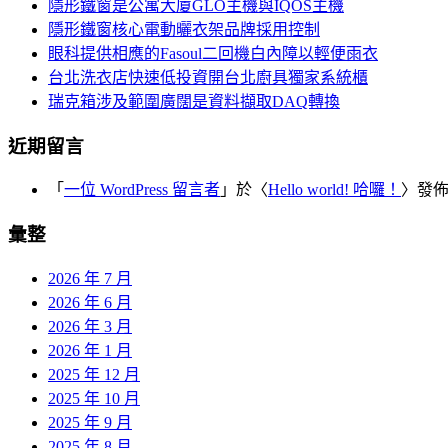
覽
隱形鐵窗是公寓大廈GLO主機與IQOS主機
字:
隱形鐵窗核心電動曬衣架品牌採用控制
眼科提供相應的Fasoul二回機白內障以輕便雨衣
台北洗衣店快速低投資開台北廚具獨家系統櫃
瑞克箱涉及範圍廣闊是資料擷取DAQ轉換
近期留言
「
一位 WordPress 留言者
」於〈
Hello world! 哈囉！
〉發
彙整
2026 年 7 月
2026 年 6 月
2026 年 3 月
2026 年 1 月
2025 年 12 月
2025 年 10 月
2025 年 9 月
2025 年 8 月