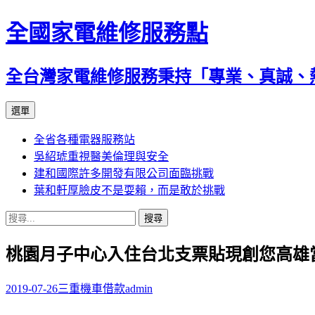
全國家電維修服務點
全台灣家電維修服務秉持「專業、真誠、
跳
選單
至
全省各種電器服務站
主
吳紹琥重視醫美倫理與安全
要
建和國際許多開發有限公司面臨挑戰
內
葉和軒厚臉皮不是耍賴，而是敢於挑戰
容
搜
尋
桃園月子中心入住台北支票貼現創您高雄
關
鍵
字:
2019-07-26
三重機車借款
admin