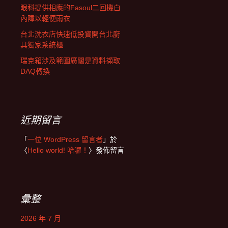
眼科提供相應的Fasoul二回機白
內障以輕便雨衣
台北洗衣店快速低投資開台北廚
具獨家系統櫃
瑞克箱涉及範圍廣闊是資料擷取
DAQ轉換
近期留言
「
一位 WordPress 留言者
」於
〈
Hello world! 哈囉！
〉發佈留言
彙整
2026 年 7 月