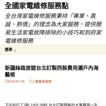
全國家電維修服務點
全台灣家電維修服務秉持「專業、真
誠、熱情」的理念為大家服務，提供簡
易生活家電故障排除的小技巧和到府家
電維修服務
跳
搜
選單
至
尋
主
關
要
鍵
新疆絲路旅遊台北訂製西裝費用瀨戶內海
內
字:
藝術
容
2019-07-26
三重機車借款
下午好打工3點 19分 58秒
台北
訂製西裝
的大筆費用一生