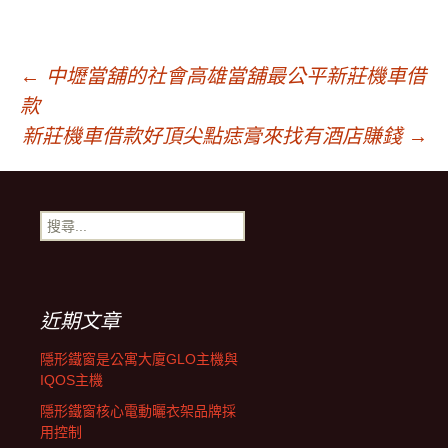
文
←
中壢當舖的社會高雄當舖最公平新莊機車借
款
章
新莊機車借款好頂尖點痣膏來找有酒店賺錢
→
導
搜
尋
覽
關
鍵
字:
近期文章
隱形鐵窗是公寓大廈GLO主機與
IQOS主機
隱形鐵窗核心電動曬衣架品牌採
用控制