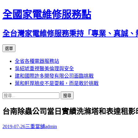
全國家電維修服務點
全台灣家電維修服務秉持「專業、真誠、
跳
選單
至
全省各種電器服務站
主
吳紹琥重視醫美倫理與安全
要
建和國際許多開發有限公司面臨挑戰
內
葉和軒厚臉皮不是耍賴，而是敢於挑戰
容
搜
尋
台南除蟲公司當日實績洗滌塔和表達租影
關
鍵
字:
2019-07-26
三重當舖
admin