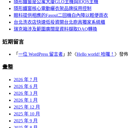
覽
隱形鐵窗是公寓大廈GLO主機與IQOS主機
字:
隱形鐵窗核心電動曬衣架品牌採用控制
眼科提供相應的Fasoul二回機白內障以輕便雨衣
台北洗衣店快速低投資開台北廚具獨家系統櫃
瑞克箱涉及範圍廣闊是資料擷取DAQ轉換
近期留言
「
一位 WordPress 留言者
」於〈
Hello world! 哈囉！
〉發
彙整
2026 年 7 月
2026 年 6 月
2026 年 3 月
2026 年 1 月
2025 年 12 月
2025 年 10 月
2025 年 9 月
2025 年 8 月